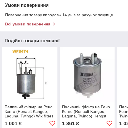
Умови повернення
Повернення товару впродовж 14 днів за рахунок покупця
Всі умови повернення
Подібні товари компанії
Паливний фільтр на Рено
Паливний фільтр на Рено
Пали
Кенго (Renault Kangoo,
Кенго (Renault Kangoo,
Кенг
Laguna, Twingo) Wix filters
Laguna, Twingo) Hengst
Twin
WF8474
filter H359WK
WF8
1 001
1 361
1 0
₴
₴