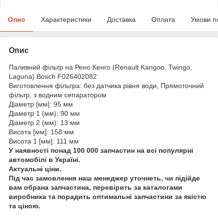
Опис
Характеристики
Доставка
Оплата
Умови п
Опис
Паливний фільтр на Рено Кенго (Renault Kangoo, Twingo,
Laguna) Bosch F026402082
Виготовлення фільтра: без датчика рівня води, Прямоточний
фільтр, з водним сепаратором
Діаметр [мм]: 95 мм
Діаметр 1 (мм): 90 мм
Діаметр 2 (мм): 13 мм
Висота [мм]: 158 мм
Висота 1 [мм]: 111 мм
У наявності понад 100 000 запчастин на всі популярні
автомобілі в Україні.
Актуальні ціни.
Під час замовлення наш менеджер уточнеть, чи підійде
вам обрана запчастина, перевірить за каталогами
виробника та порадить оптимальні запчастини за якістю
та ціною.