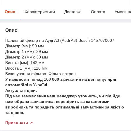
Опис
Характеристики
Доставка
Оплата
Умови п
Опис
Паливний фільтр на Ауді A3 (Audi A3) Bosch 1457070007
Діаметр [мм]: 59 мм
Діаметр 1 (мм): 39 мм
Діаметр 2 (мм): 39 мм
Висота [мм]: 142 мм
Висота 1 [мм]: 118 мм
Виконування фільтра: Фільтр-патрон
У наявності понад 100 000 запчастин на всі популярні
автомобілі в Україні.
Актуальні ціни.
Під час замовлення наш менеджер уточнеть, чи підійде
вам обрана запчастина, перевірить за каталогами
виробника та порадить оптимальні запчастини за якістю
та ціною.
Приховати