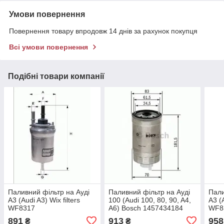
Умови повернення
Повернення товару впродовж 14 днів за рахунок покупця
Всі умови повернення
Подібні товари компанії
Паливний фільтр на Ауді
Паливний фільтр на Ауді
Пали
A3 (Audi A3) Wix filters
100 (Audi 100, 80, 90, A4,
A3 (A
WF8317
A6) Bosch 1457434184
WF8
891
913
958
₴
₴