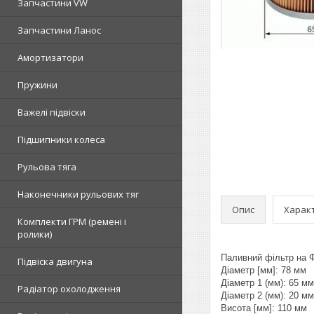
Запчастини VW
Запчастини Ланос
Амортизатори
Пружини
Важелі підвіски
Підшипники колеса
Рульова тяга
Наконечники рульових тяг
Опис
Харак
Комплекти ГРМ (ремені і
ролики)
Паливний фільтр на 
Підвіска двигуна
Діаметр [мм]: 78 мм
Діаметр 1 (мм): 65 мм
Радіатор охолодження
Діаметр 2 (мм): 20 мм
Висота [мм]: 110 мм