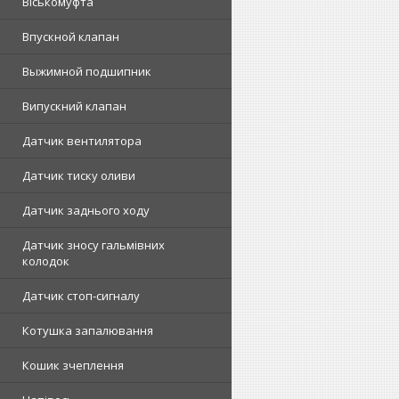
Віськомуфта
Впускной клапан
Выжимной подшипник
Випускний клапан
Датчик вентилятора
Датчик тиску оливи
Датчик заднього ходу
Датчик зносу гальмівних
колодок
Датчик стоп-сигналу
Котушка запалювання
Кошик зчеплення