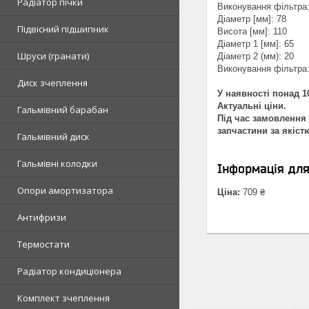
Радіатор пічки
Виконування фільтра:
Діаметр [мм]: 78
Підвісний підшипник
Висота [мм]: 110
Діаметр 1 [мм]: 65
Шруси (гранати)
Діаметр 2 (мм): 20
Виконування фільтра:
Диск зчеплення
У наявності понад 10
Актуальні ціни.
Гальмівний барабан
Під час замовлення 
запчастини за якіст
Гальмівний диск
Гальмівні колодки
Інформація дл
Опори амортизатора
Ціна:
709 ₴
Антифризи
Термостати
Радіатор кондиціонера
Комплект зчеплення