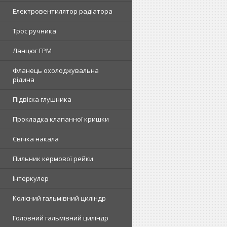
Електровентилятор радіатора
Трос ручника
Ланцюг ГРМ
Фланець охолоджувальна
рідина
Підвіска глушника
Прокладка клапанної кришки
Свічка накала
Пильник кермової рейки
Інтеркулер
Колісний гальмівний циліндр
Головний гальмівний циліндр