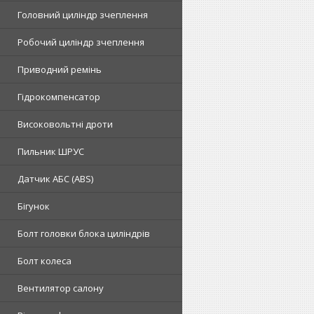
Головний циліндр зчеплення
Робочий циліндр зчеплення
Приводний ремінь
Гідрокомпенсатор
Високовольтні дроти
Пильник ШРУС
Датчик АБС (ABS)
Бігунок
Болт головки блока циліндрів
Болт колеса
Вентилятор салону