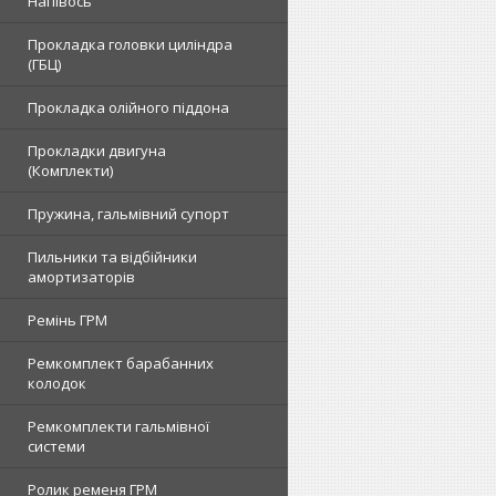
Напівось
Прокладка головки циліндра
(ГБЦ)
Прокладка олійного піддона
Прокладки двигуна
(Комплекти)
Пружина, гальмівний супорт
Пильники та відбійники
амортизаторів
Ремінь ГРМ
Ремкомплект барабанних
колодок
Ремкомплекти гальмівної
системи
Ролик ременя ГРМ