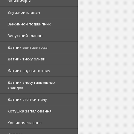
Віськомуфта
Впускной клапан
Выжимной подшипник
Випускний клапан
Датчик вентилятора
Датчик тиску оливи
Датчик заднього ходу
Датчик зносу гальмівних
колодок
Датчик стоп-сигналу
Котушка запалювання
Кошик зчеплення