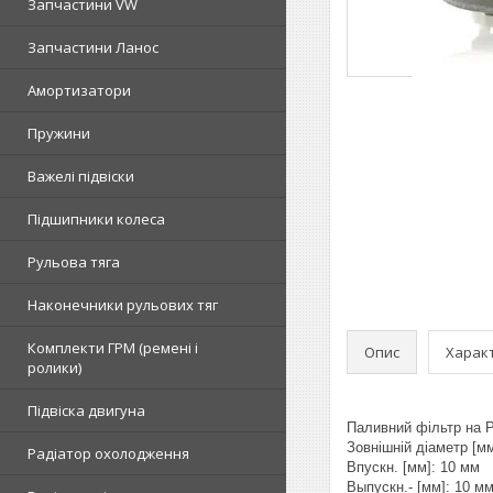
Запчастини VW
Запчастини Ланос
Амортизатори
Пружини
Важелі підвіски
Підшипники колеса
Рульова тяга
Наконечники рульових тяг
Комплекти ГРМ (ремені і
Опис
Харак
ролики)
Підвіска двигуна
Паливний фільтр на Ре
Зовнішній діаметр [м
Радіатор охолодження
Впускн. [мм]: 10 мм
Выпускн.- [мм]: 10 м