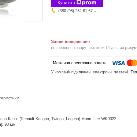
Купити з
+380 (98) 232-61-67
повернення товару протягом 14 днів
за раху
У компанії підключені електронні платежі. Те
теристики
но Кенго (Renault Kangoo, Twingo, Laguna) Mann-filter WK9022
м]: 90 мм
м