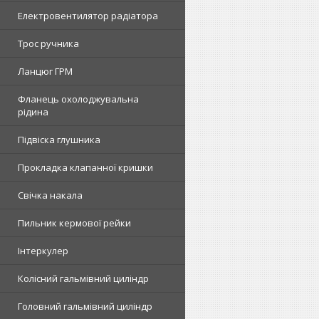
Електровентилятор радіатора
Трос ручника
Ланцюг ГРМ
Фланець охолоджувальна
рідина
Підвіска глушника
Прокладка клапанної кришки
Свічка накала
Пильник кермової рейки
Інтеркулер
Колісний гальмівний циліндр
Головний гальмівний циліндр