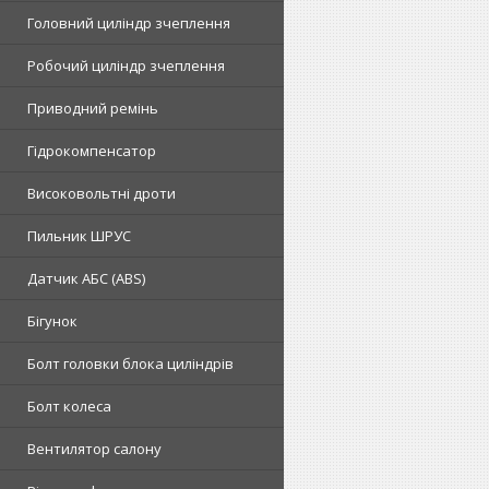
Головний циліндр зчеплення
Робочий циліндр зчеплення
Приводний ремінь
Гідрокомпенсатор
Високовольтні дроти
Пильник ШРУС
Датчик АБС (ABS)
Бігунок
Болт головки блока циліндрів
Болт колеса
Вентилятор салону