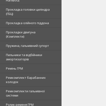
Напівось
Прокладка головки циліндра
(ГБЦ)
Прокладка олійного піддона
Прокладки двигуна
(Комплекти)
Пружина, гальмівний супорт
Пильники та відбійники
амортизаторів
Ремінь ГРМ
Ремкомплект барабанних
колодок
Ремкомплекти гальмівної
системи
Ролик ременя ГРМ