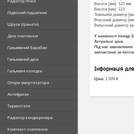
Радіатор пічки
Висота [мм]: 123 мм
Висота [мм]: 123
Підвісний підшипник
Зовнішній діаметр [мм
Впускний діаметр [мм
Шруси (гранати)
Випускний діаметр [м
Диск зчеплення
У наявності понад 10
Актуальні ціни.
Під час замовлення 
Гальмівний барабан
запчастини за якіст
Гальмівний диск
Інформація дл
Гальмівні колодки
Ціна:
1 509 ₴
Опори амортизатора
Антифризи
Термостати
Радіатор кондиціонера
Комплект зчеплення