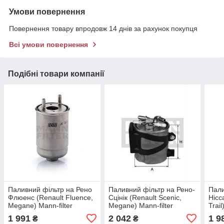
Умови повернення
Повернення товару впродовж 14 днів за рахунок покупця
Всі умови повернення
Подібні товари компанії
Паливний фільтр на Рено
Паливний фільтр на Рено-
Пали
Флюенс (Renault Fluence,
Сцінік (Renault Scenic,
Нісс
Megane) Mann-filter
Megane) Mann-filter
Trai
WK9012x
WK9191
1 991
2 042
1 9
₴
₴