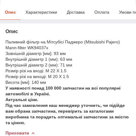
Опис
Характеристики
Доставка
Оплата
Умови п
Опис
Паливний фільтр на Мітсубісі Паджеро (Mitsubishi Pajero)
Mann-filter WK94037x
Зовнішній діаметр [мм]: 93 мм
Внутрішній діаметр 1 (мм): 63 мм
Внутрішній діаметр 2 (мм): 71 мм
Розмір різі на вході: M 22 X 1.5
Розмір різі на виході: M 20 X 1.5
Висота [мм]: 140 мм
У наявності понад 100 000 запчастин на всі популярні
автомобілі в Україні.
Актуальні ціни.
Під час замовлення наш менеджер уточнеть, чи підійде
вам обрана запчастина, перевірить за каталогами
виробника та порадить оптимальні запчастини за якістю
та ціною.
Приховати