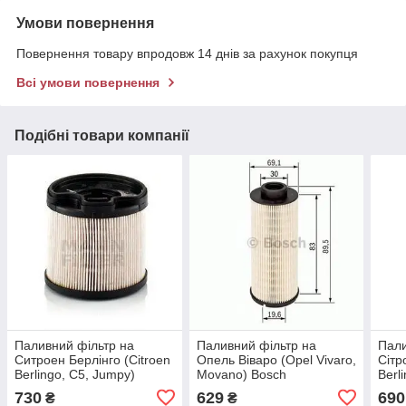
Умови повернення
Повернення товару впродовж 14 днів за рахунок покупця
Всі умови повернення
Подібні товари компанії
Паливний фільтр на
Паливний фільтр на
Пали
Ситроен Берлінго (Citroen
Опель Віваро (Opel Vivaro,
Сітр
Berlingo, C5, Jumpy)
Movano) Bosch
Berl
Mann-filter PU922x
F026402047
Mann
730
629
690
₴
₴