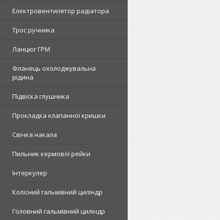
Електровентилятор радіатора
Трос ручника
Ланцюг ГРМ
Фланець охолоджувальна
рідина
Підвіска глушника
Прокладка клапанної кришки
Свічка накала
Пильник кермової рейки
Інтеркулер
Колісний гальмівний циліндр
Головний гальмівний циліндр