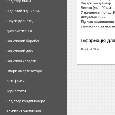
Радіатор пічки
Внутрішній діаметр 1 
Висота [мм]: 90 мм
Підвісний підшипник
У наявності понад 10
Актуальні ціни.
Шруси (гранати)
Під час замовлення 
запчастини за якіст
Диск зчеплення
Інформація дл
Гальмівний барабан
Ціна:
479 ₴
Гальмівний диск
Гальмівні колодки
Опори амортизатора
Антифризи
Термостати
Радіатор кондиціонера
Комплект зчеплення