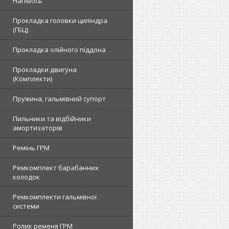
Напівось
Прокладка головки циліндра
(ГБЦ)
Прокладка олійного піддона
Прокладки двигуна
(Комплекти)
Пружина, гальмівний супорт
Пильники та відбійники
амортизаторів
Ремінь ГРМ
Ремкомплект барабанних
колодок
Ремкомплекти гальмівної
системи
Ролик ременя ГРМ