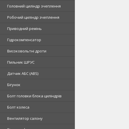
Головний циліндр зчеплення
Робочий циліндр зчеплення
Приводний ремінь
Гідрокомпенсатор
Високовольтні дроти
Пильник ШРУС
Датчик АБС (ABS)
Бігунок
Болт головки блока циліндрів
Болт колеса
Вентилятор салону