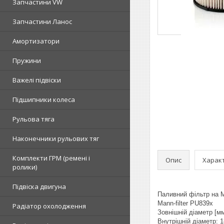
Запчастини VW
Запчастини Ланос
Амортизатори
Пружини
Важелі підвіски
Підшипники колеса
Рульова тяга
Наконечники рульових тяг
Комплекти ГРМ (ремені і
Опис
Харак
ролики)
Підвіска двигуна
Паливний фільтр на 
Mann-filter PU839x
Радіатор охолодження
Зовнішній діаметр [м
Внутрішній діаметр: 