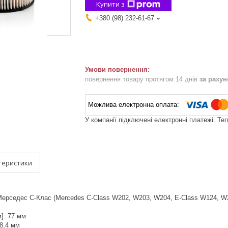
Купити з
+380 (98) 232-61-67
повернення товару протягом 14 днів
за раху
У компанії підключені електронні платежі. Те
теристики
Мерседес C-Клас (Mercedes C-Class W202, W203, W204, E-Class W124, W
м]: 77 мм
18,4 мм