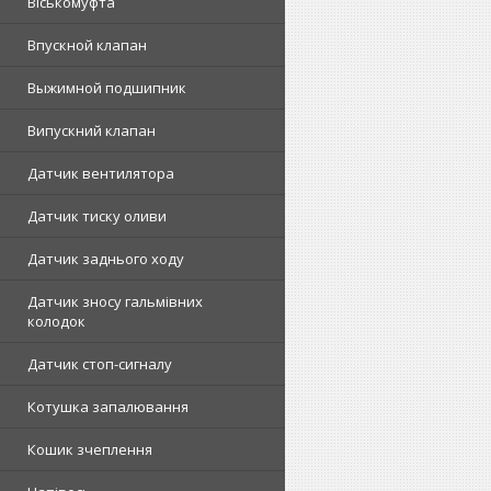
Віськомуфта
Впускной клапан
Выжимной подшипник
Випускний клапан
Датчик вентилятора
Датчик тиску оливи
Датчик заднього ходу
Датчик зносу гальмівних
колодок
Датчик стоп-сигналу
Котушка запалювання
Кошик зчеплення