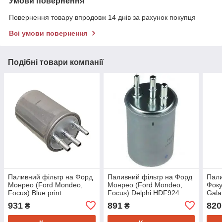
Умови повернення
Повернення товару впродовж 14 днів за рахунок покупця
Всі умови повернення
Подібні товари компанії
Паливний фільтр на Форд
Паливний фільтр на Форд
Пали
Монрео (Ford Mondeo,
Монрео (Ford Mondeo,
Фоку
Focus) Blue print
Focus) Delphi HDF924
Gala
ADG02362
PU1
931
891
820
₴
₴