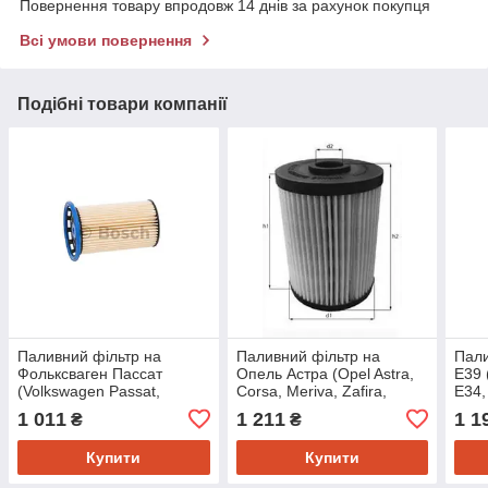
Повернення товару впродовж 14 днів за рахунок покупця
Всі умови повернення
Подібні товари компанії
Паливний фільтр на
Паливний фільтр на
Пали
Фольксваген Пассат
Опель Астра (Opel Astra,
Е39 
(Volkswagen Passat,
Corsa, Meriva, Zafira,
E34,
Sharan) Bosch
Insignia, Astra J)
KL6
1 011
1 211
1 1
₴
₴
F026402809
Knecht/mahle KX265D
Купити
Купити