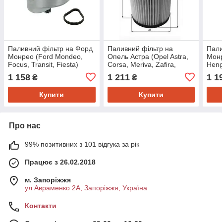
Паливний фільтр на Форд
Паливний фільтр на
Пали
Монрео (Ford Mondeo,
Опель Астра (Opel Astra,
Монр
Focus, Transit, Fiesta)
Corsa, Meriva, Zafira,
Hengs
Meyle 7143230015
Insignia, Astra J)
E10
1 158
1 211
1 1
₴
₴
Knecht/mahle KX265D
Купити
Купити
Про нас
99% позитивних з 101 відгука за рік
Працює з 26.02.2018
м. Запоріжжя
ул Авраменко 2А, Запоріжжя, Україна
Контакти