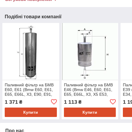
Подібні товари компанії
Паливний фільтр на БМВ
Паливний фільтр на БМВ
Пали
Е60, Е61 (Bmw E60, E61,
Е46 (Bmw E46, E60, E61,
Е39 
E65, E66L, X3, E90, E91,
E65, E66L, X3, X5 E53,
E34,
E92, E93) Knecht/mahle
E70, E90, E91, E92, E93,
KL6
1 371
1 113
1 1
₴
₴
KL579D
Купити
Купити
Про нас