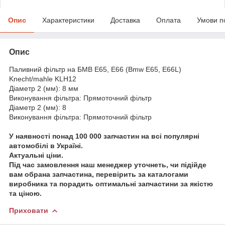
Опис
Характеристики
Доставка
Оплата
Умови п
Опис
Паливний фільтр на БМВ Е65, Е66 (Bmw E65, E66L)
Knecht/mahle KLH12
Діаметр 2 (мм): 8 мм
Виконування фільтра: Прямоточний фільтр
Діаметр 2 (мм): 8
Виконування фільтра: Прямоточний фільтр
У наявності понад 100 000 запчастин на всі популярні
автомобілі в Україні.
Актуальні ціни.
Під час замовлення наш менеджер уточнеть, чи підійде
вам обрана запчастина, перевірить за каталогами
виробника та порадить оптимальні запчастини за якістю
та ціною.
Приховати