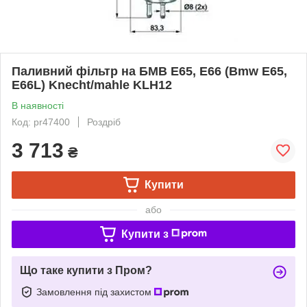
Паливний фільтр на БМВ Е65, Е66 (Bmw E65,
E66L) Knecht/mahle KLH12
В наявності
Код: pr47400
Роздріб
3 713
₴
Купити
або
Купити з
Що таке купити з Пром?
Замовлення під захистом