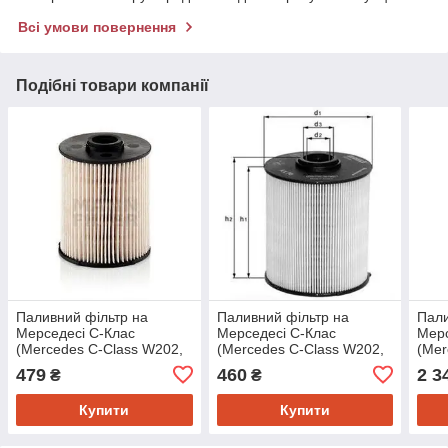
Всі умови повернення
Подібні товари компанії
Паливний фільтр на
Паливний фільтр на
Пали
Мерседесі C-Клас
Мерседесі C-Клас
Мерс
(Mercedes C-Class W202,
(Mercedes C-Class W202,
(Mer
W203, W204, E-Class
W203, W204, E-Class
W246
479
460
2 3
₴
₴
W124, W210, W211, W212,
W124, W210, W211, W212,
W203
S-Class
S-Class
Купити
Купити