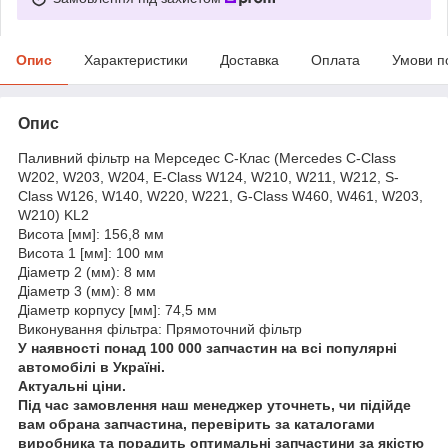
Опис
Характеристики
Доставка
Оплата
Умови п
Опис
Паливний фільтр на Мерседес C-Клас (Mercedes C-Class
W202, W203, W204, E-Class W124, W210, W211, W212, S-
Class W126, W140, W220, W221, G-Class W460, W461, W203,
W210) KL2
Висота [мм]: 156,8 мм
Висота 1 [мм]: 100 мм
Діаметр 2 (мм): 8 мм
Діаметр 3 (мм): 8 мм
Діаметр корпусу [мм]: 74,5 мм
Виконування фільтра: Прямоточний фільтр
У наявності понад 100 000 запчастин на всі популярні
автомобілі в Україні.
Актуальні ціни.
Під час замовлення наш менеджер уточнеть, чи підійде
вам обрана запчастина, перевірить за каталогами
виробника та порадить оптимальні запчастини за якістю