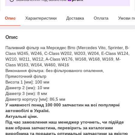
Опис
Характеристики
Доставка
Оплата
Умови п
Опис
Паливний фільтр на Мерседес Віто (Mercedes Vito, Sprinter, B-
Class W245, W246, C-Class W202, W203, W204, E-Class W124,
W210, W211, W212, A-Class W176, W168, W168, W169, M-
Class W163, W164, W460, W416
Виконання фільтра: без фільтрованого опалення,
Прямоточний фільтр
Висота 1 [мм]: 100 мм
Діаметр 2 (мм): 10 мм
Діаметр 3 (мм): 8 мм
Діаметр корпусу [мм]: 86,5 мм
У наявності понад 100 000 запчастин на всі популярні
автомобілі в Україні.
Актуальні ціни.
Під час замовлення наш менеджер уточнеть, чи підійде
вам обрана запчастина, перевірить за каталогами
виробника та порадить оптимальні запчастини за якістю