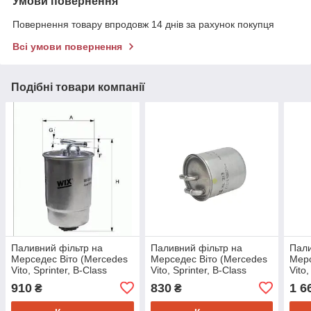
Умови повернення
Повернення товару впродовж 14 днів за рахунок покупця
Всі умови повернення
Подібні товари компанії
Паливний фільтр на
Паливний фільтр на
Пали
Мерседес Віто (Mercedes
Мерседес Віто (Mercedes
Мерс
Vito, Sprinter, B-Class
Vito, Sprinter, B-Class
Vito,
W245, W246, C-Class
W245, W246, C-Class
W245
910
830
1 6
₴
₴
W202, W203, W204,
W202, W203, W204,
W20