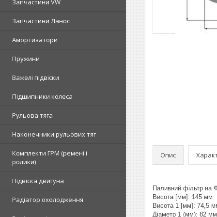
Запчастини VW
Запчастини Ланос
Амортизатори
Пружини
Важелі підвіски
Підшипники колеса
Рульова тяга
Наконечники рульових тяг
Комплекти ГРМ (ремені і
Опис
Харак
ролики)
Підвіска двигуна
Паливний фільтр на Фо
Висота [мм]: 145 мм
Радіатор охолодження
Висота 1 [мм]: 74,5 м
Діаметр 1 (мм): 82 мм