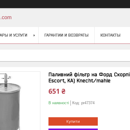
o.com
АРЫ И УСЛУГИ
ГАРАНТИИ И ВОЗВРАТЫ
КОНТАКТЫ
Паливний фільтр на Форд Скорпіо 
Escort, KA) Knecht/mahle
651 ₴
В наявності
Код:
pr47374
Купити