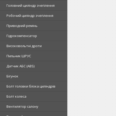
Головний циліндр зчеплення
Робочий циліндр зчеплення
Приводний ремінь
Гідрокомпенсатор
Високовольтні дроти
Пильник ШРУС
Датчик АБС (ABS)
Бігунок
Болт головки блока циліндрів
Болт колеса
Вентилятор салону