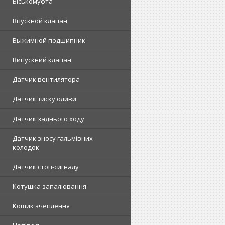
Віськомуфта
Впускной клапан
Выжимной подшипник
Випускний клапан
Датчик вентилятора
Датчик тиску оливи
Датчик заднього ходу
Датчик зносу гальмівних
колодок
Датчик стоп-сигналу
Котушка запалювання
Кошик зчеплення