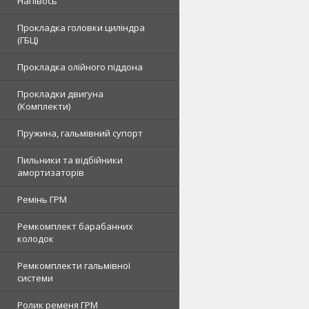
Напівось
Прокладка головки циліндра
(ГБЦ)
Прокладка олійного піддона
Прокладки двигуна
(Комплекти)
Пружина, гальмівний супорт
Пильники та відбійники
амортизаторів
Ремінь ГРМ
Ремкомплект барабанних
колодок
Ремкомплекти гальмівної
системи
Ролик ременя ГРМ