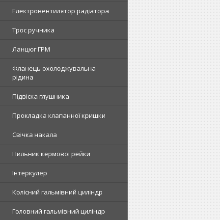
Електровентилятор радіатора
Трос ручника
Ланцюг ГРМ
Фланець охолоджувальна
рідина
Підвіска глушника
Прокладка клапанної кришки
Свічка накала
Пильник кермової рейки
Інтеркулер
Колісний гальмівний циліндр
Головний гальмівний циліндр