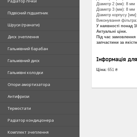
Радіатор пічки
Діаметр 2 (мм): 8 мм
Діаметр 3 (мм): 8 мм
Підвісний підшипник
Діаметр корпусу [мм]
Виконування фільтра
Шруси (гранати)
У наявності понад 10
Актуальні ціни.
Диск зчеплення
Під час замовлення 
запчастини за якіст
Гальмівний барабан
Інформація дл
Гальмівний диск
Ціна:
651 ₴
Гальмівні колодки
Опори амортизатора
Антифризи
Термостати
Радіатор кондиціонера
Комплект зчеплення