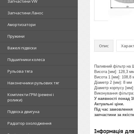
Запчастини VW
Запчастини Ланос
Амортизатори
Пружини
Опис
Харак
Важелі підвіски
Підшипники колеса
Паливний фільтр на Ш
Рульова тяга
Висота [мм]: 128,3 м
Висота 1 [мм]: 108,8
Наконечники рульових тяг
Діаметр 2 (мм): 8 мм
Діаметр корпусу [мм]
Виконування фільтра
Комплекти ГРМ (ремені і
У наявності понад 10
ролики)
Актуальні ціни.
Під час замовлення 
Підвіска двигуна
запчастини за якіст
Радіатор охолодження
Інформація дл