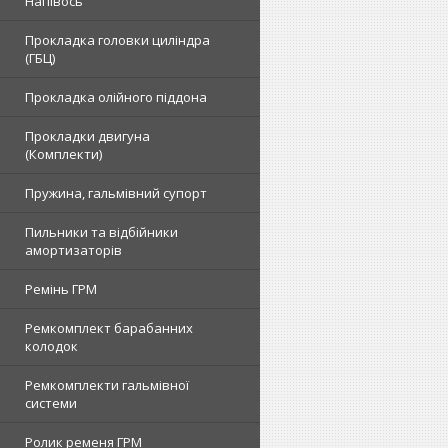
Напівось
Прокладка головки циліндра
(ГБЦ)
Прокладка олійного піддона
Прокладки двигуна
(Комплекти)
Пружина, гальмівний супорт
Пильники та відбійники
амортизаторів
Ремінь ГРМ
Ремкомплект барабанних
колодок
Ремкомплекти гальмівної
системи
Ролик ременя ГРМ