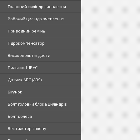
Головний циліндр зчеплення
Робочий циліндр зчеплення
Приводний ремінь
Гідрокомпенсатор
Високовольтні дроти
Пильник ШРУС
Датчик АБС (ABS)
Бігунок
Болт головки блока циліндрів
Болт колеса
Вентилятор салону