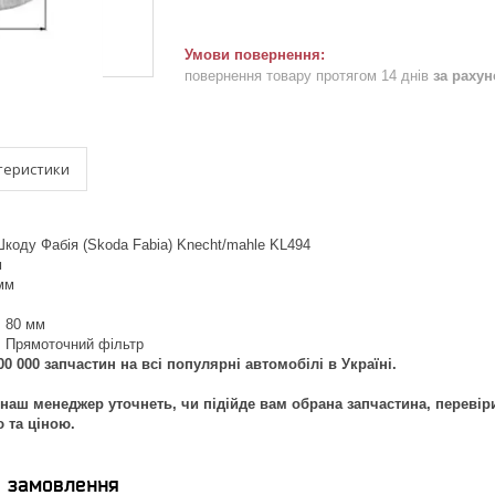
повернення товару протягом 14 днів
за раху
теристики
коду Фабія (Skoda Fabia) Knecht/mahle KL494
м
 мм
: 80 мм
: Прямоточний фільтр
0 000 запчастин на всі популярні автомобілі в Україні.
наш менеджер уточнеть, чи підійде вам обрана запчастина, перевір
ю та ціною.
я замовлення