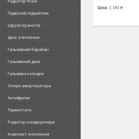
Радіатор пічки
Ціна:
1 191 ₴
Підвісний підшипник
Шруси (гранати)
Диск зчеплення
Гальмівний барабан
Гальмівний диск
Гальмівні колодки
Опори амортизатора
Антифризи
Термостати
Радіатор кондиціонера
Комплект зчеплення