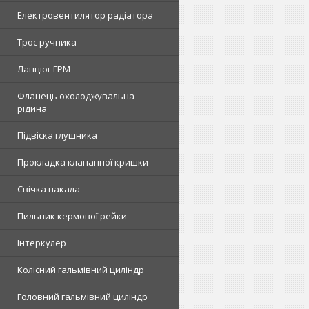
Електровентилятор радіатора
Трос ручника
Ланцюг ГРМ
Фланець охолоджувальна
рідина
Підвіска глушника
Прокладка клапанної кришки
Свічка накала
Пильник кермової рейки
Інтеркулер
Колісний гальмівний циліндр
Головний гальмівний циліндр