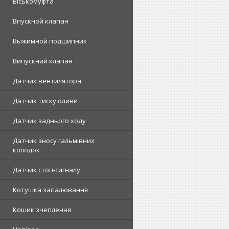
Віськомуфта
Впускной клапан
Выжимной подшипник
Випускний клапан
Датчик вентилятора
Датчик тиску оливи
Датчик заднього ходу
Датчик зносу гальмівних
колодок
Датчик стоп-сигналу
Котушка запалювання
Кошик зчеплення