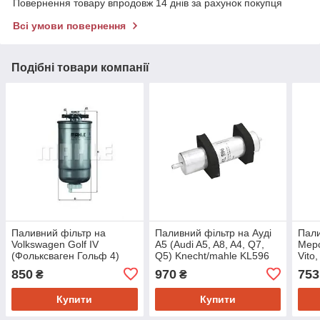
Повернення товару впродовж 14 днів за рахунок покупця
Всі умови повернення
Подібні товари компанії
Паливний фільтр на
Паливний фільтр на Ауді
Пали
Volkswagen Golf IV
A5 (Audi A5, A8, A4, Q7,
Мерс
(Фольксваген Гольф 4)
Q5) Knecht/mahle KL596
Vito,
1997-- ->2005
Knec
850
970
753
₴
₴
Knecht/mahle KL147D
Купити
Купити