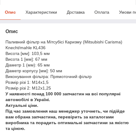
Опис
Характеристики
Доставка
Оплата
Умови п
Опис
Паливний фільтр на Мітсубісі Каризму (Mitsubishi Carisma)
Knecht/mahle KL436
Висота [мм]: 103,5 мм
Висота 1 [мм]: 67 мм
Діаметр 1 (мм): 65 мм
Діаметр корпусу [мм]: 50 мм
Виконування фільтра: Прямоточний фільтр
Розмір різі 1: M14x1,5
Розмір різі 2: M12x1,25
У наявності понад 100 000 запчастин на всі популярні
автомобілі в Україні.
Актуальні ціни.
Під час замовлення наш менеджер уточнеть, чи підійде
вам обрана запчастина, перевірить за каталогами
виробника та порадить оптимальні запчастини за якістю
та ціною.