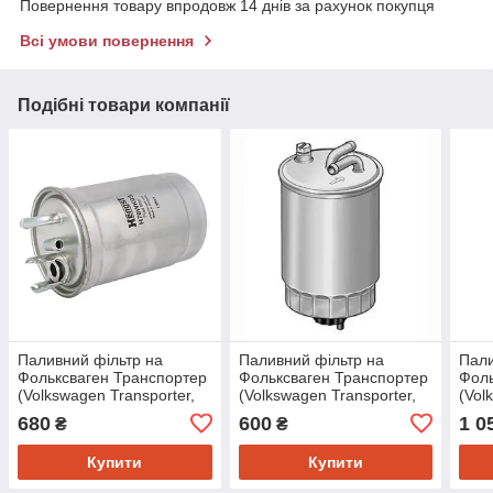
Повернення товару впродовж 14 днів за рахунок покупця
Всі умови повернення
Подібні товари компанії
Паливний фільтр на
Паливний фільтр на
Пали
Фольксваген Транспортер
Фольксваген Транспортер
Фоль
(Volkswagen Transporter,
(Volkswagen Transporter,
(Vol
Golf, Polo, Passat, LT,
LT, Jetta, Polo, Transporter
Golf,
680
600
1 0
₴
₴
Jetta, Sharan,
T3, Golf 2)
Jett
Купити
Купити