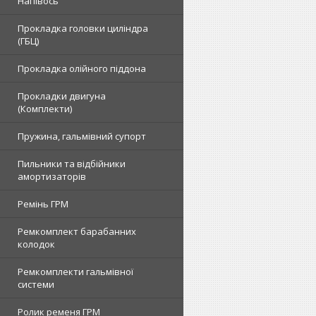
Напівось
Прокладка головки циліндра
(ГБЦ)
Прокладка олійного піддона
Прокладки двигуна
(Комплекти)
Пружина, гальмівний супорт
Пильники та відбійники
амортизаторів
Ремінь ГРМ
Ремкомплект барабанних
колодок
Ремкомплекти гальмівної
системи
Ролик ременя ГРМ