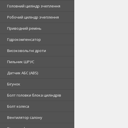
Головний циліндр зчеплення
Робочий циліндр зчеплення
Приводний ремінь
Гідрокомпенсатор
Високовольтні дроти
Пильник ШРУС
Датчик АБС (ABS)
Бігунок
Болт головки блока циліндрів
Болт колеса
Вентилятор салону