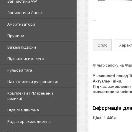
Запчастини VW
Запчастини Ланос
Амортизатори
Пружини
Опис
Харак
Важелі підвіски
Підшипники колеса
Фільтр салону на Фіа
Рульова тяга
У наявності понад 10
Наконечники рульових тяг
Актуальні ціни.
Під час замовлення 
запчастини за якіст
Комплекти ГРМ (ремені і
ролики)
Інформація дл
Підвіска двигуна
Ціна:
1 446 ₴
Радіатор охолодження