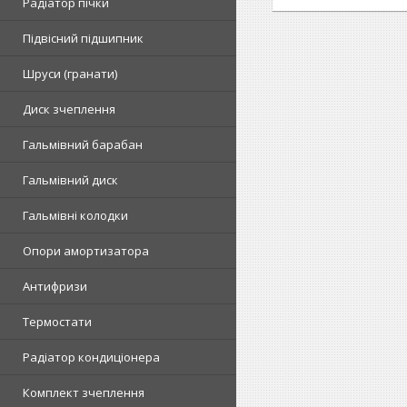
Радіатор пічки
Підвісний підшипник
Шруси (гранати)
Диск зчеплення
Гальмівний барабан
Гальмівний диск
Гальмівні колодки
Опори амортизатора
Антифризи
Термостати
Радіатор кондиціонера
Комплект зчеплення