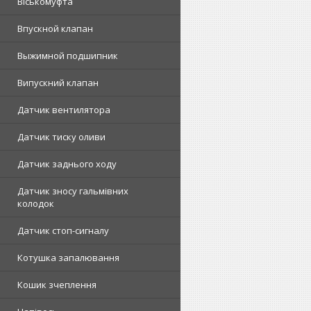
Віськомуфта
Впускной клапан
Выжимной подшипник
Випускний клапан
Датчик вентилятора
Датчик тиску оливи
Датчик заднього ходу
Датчик зносу гальмівних
колодок
Датчик стоп-сигналу
Котушка запалювання
Кошик зчеплення