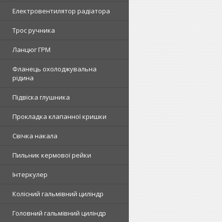
Електровентилятор радіатора
Трос ручника
Ланцюг ГРМ
Фланець охолоджувальна
рідина
Підвіска глушника
Прокладка клапанної кришки
Свічка накала
Пильник кермової рейки
Інтеркулер
Колісний гальмівний циліндр
Головний гальмівний циліндр