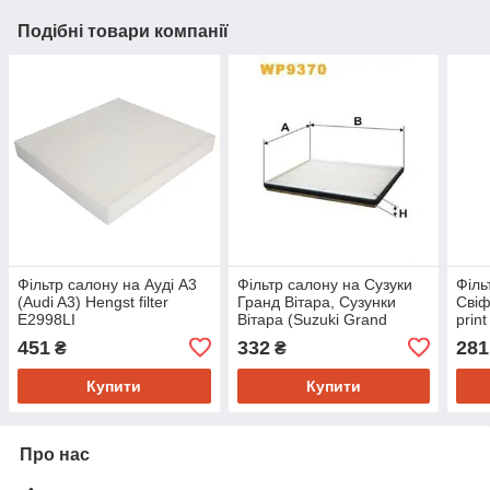
Подібні товари компанії
Фільтр салону на Ауді A3
Фільтр салону на Сузуки
Філь
(Audi A3) Hengst filter
Гранд Вітара, Сузунки
Свіф
E2998LI
Вітара (Suzuki Grand
prin
Vitara, Vitara) Wix filters
451
332
281
₴
₴
WP9370
Купити
Купити
Про нас