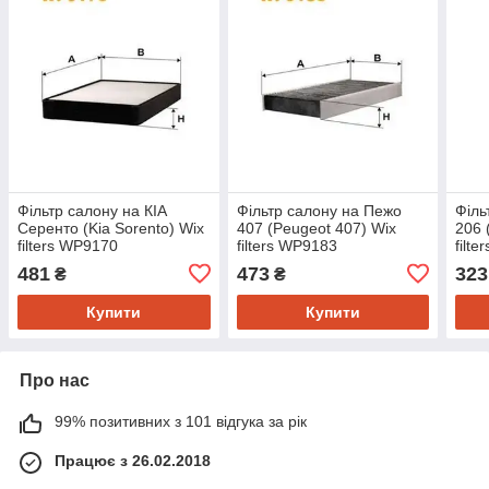
Фільтр салону на КІА
Фільтр салону на Пежо
Філь
Серенто (Kia Sorento) Wix
407 (Peugeot 407) Wix
206 
filters WP9170
filters WP9183
filt
481
473
323
₴
₴
Купити
Купити
Про нас
99% позитивних з 101 відгука за рік
Працює з 26.02.2018