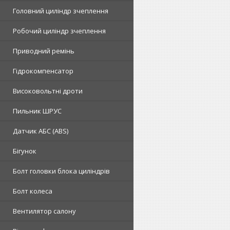
Головний циліндр зчеплення
Робочий циліндр зчеплення
Приводний ремінь
Гідрокомпенсатор
Високовольтні дроти
Пильник ШРУС
Датчик АБС (ABS)
Бігунок
Болт головки блока циліндрів
Болт колеса
Вентилятор салону