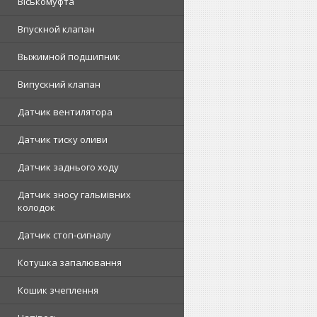
Віськомуфта
Впускной клапан
Выжимной подшипник
Випускний клапан
Датчик вентилятора
Датчик тиску оливи
Датчик заднього ходу
Датчик зносу гальмівних
колодок
Датчик стоп-сигналу
Котушка запалювання
Кошик зчеплення