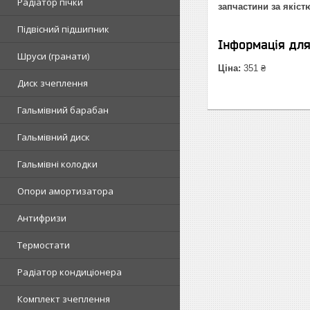
Радіатор пічки
запчастини за якіст
Підвісний підшипник
Інформація дл
Шруси (гранати)
Ціна:
351 ₴
Диск зчеплення
Гальмівний барабан
Гальмівний диск
Гальмівні колодки
Опори амортизатора
Антифризи
Термостати
Радіатор кондиціонера
Комплект зчеплення