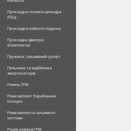
Напівось
Прокладка головки циліндра
(ГБЦ)
Прокладка олійного піддона
Прокладки двигуна
(Комплекти)
Пружина, гальмівний супорт
Пильники та відбійники
амортизаторів
Ремінь ГРМ
Ремкомплект барабанних
колодок
Ремкомплекти гальмівної
системи
Ролик ременя ГРМ