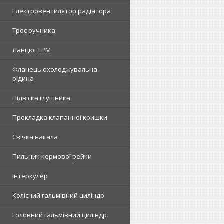
Електровентилятор радіатора
Трос ручника
Ланцюг ГРМ
Фланець охолоджувальна
рідина
Підвіска глушника
Прокладка клапанної кришки
Свічка накала
Пильник кермової рейки
Інтеркулер
Колісний гальмівний циліндр
Головний гальмівний циліндр