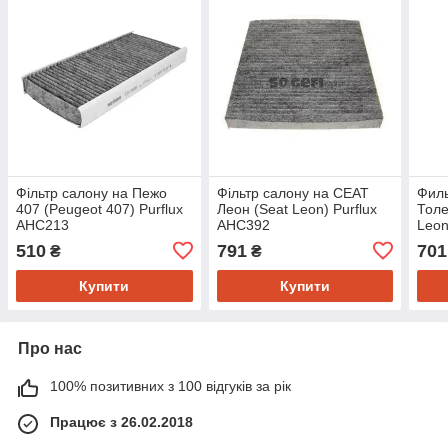
Фільтр салону на Пежо
Фільтр салону на CEAT
Филь
407 (Peugeot 407) Purflux
Леон (Seat Leon) Purflux
Толе
AHC213
AHC392
Leon
510
791
701
₴
₴
Купити
Купити
Про нас
100% позитивних з 100 відгуків за рік
Працює з 26.02.2018