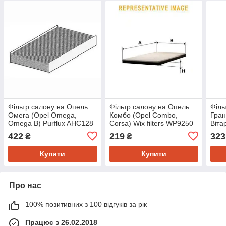
Фільтр салону на Опель
Фільтр салону на Опель
Філь
Омега (Opel Omega,
Комбо (Opel Combo,
Гран
Omega B) Purflux AHC128
Corsa) Wix filters WP9250
Віта
Vitar
422
219
323
₴
₴
WP9
Купити
Купити
Про нас
100% позитивних з 100 відгуків за рік
Працює з 26.02.2018