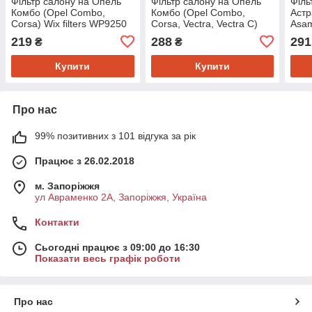
Фільтр салону на Опель
Фільтр салону на Опель
Філь
Комбо (Opel Combo,
Комбо (Opel Combo,
Астр
Corsa) Wix filters WP9250
Corsa, Vectra, Vectra C)
Asa
Blue print ADZ92505
219
288
291
₴
₴
Купити
Купити
Про нас
99% позитивних з 101 відгука за рік
Працює з 26.02.2018
м. Запоріжжя
ул Авраменко 2А, Запоріжжя, Україна
Контакти
Сьогодні працює з 09:00 до 16:30
Показати весь графік роботи
Про нас