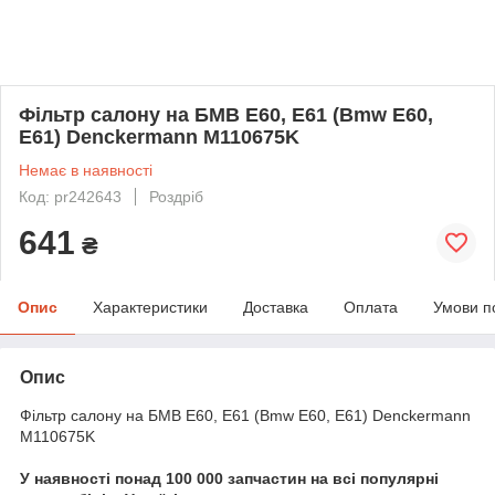
Фільтр салону на БМВ Е60, Е61 (Bmw E60,
E61) Denckermann M110675K
Немає в наявності
Код: pr242643
Роздріб
641
₴
Опис
Характеристики
Доставка
Оплата
Умови п
Опис
Фільтр салону на БМВ Е60, Е61 (Bmw E60, E61) Denckermann
M110675K
У наявності понад 100 000 запчастин на всі популярні