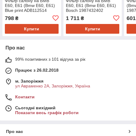
Фільтр салону на БМВ
Фільтр салону на БМВ
Філь
Е60, Е61 (Bmw E60, E61)
Е60, Е61 (Bmw E60, E61)
(Bmw
Blue print ADB112514
Bosch 1987432402
198
798
1 711
601
₴
₴
Купити
Купити
Про нас
99% позитивних з 101 відгука за рік
Працює з 26.02.2018
м. Запоріжжя
ул Авраменко 2А, Запоріжжя, Україна
Контакти
Сьогодні вихідний
Показати весь графік роботи
Про нас