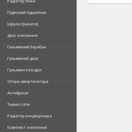
Радіатор пічки
Підвісний підшипник
Шруси (гранати)
Диск зчеплення
Гальмівний барабан
Гальмівний диск
Гальмівні колодки
Опори амортизатора
Антифризи
Термостати
Радіатор кондиціонера
Комплект зчеплення