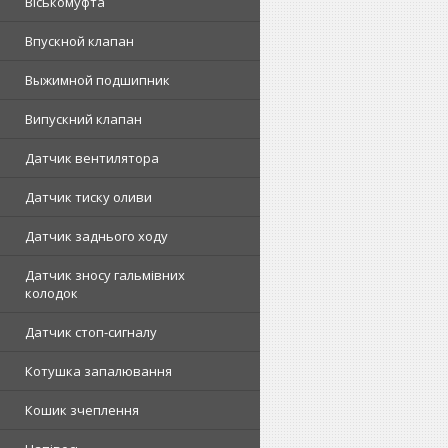
Віськомуфта
Впускной клапан
Выжимной подшипник
Випускний клапан
Датчик вентилятора
Датчик тиску оливи
Датчик заднього ходу
Датчик зносу гальмівних
колодок
Датчик стоп-сигналу
Котушка запалювання
Кошик зчеплення