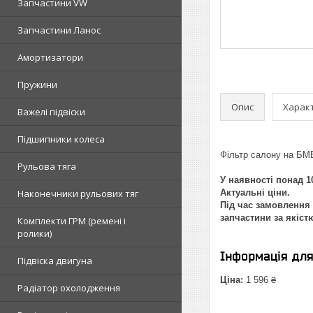
Запчастини VW
Запчастини Ланос
Амортизатори
Пружини
Опис
Харак
Важелі підвіски
Підшипники колеса
Фільтр салону на БМ
Рульова тяга
У наявності понад 10
Наконечники рульових тяг
Актуальні ціни.
Під час замовлення 
запчастини за якіст
Комплекти ГРМ (ремені і
ролики)
Інформація дл
Підвіска двигуна
Ціна:
1 596 ₴
Радіатор охолодження