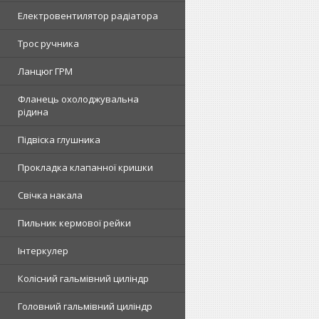
Електровентилятор радіатора
Трос ручника
Ланцюг ГРМ
Фланець охолоджувальна
рідина
Підвіска глушника
Прокладка клапанної кришки
Свічка накала
Пильник кермової рейки
Інтеркулер
Колісний гальмівний циліндр
Головний гальмівний циліндр