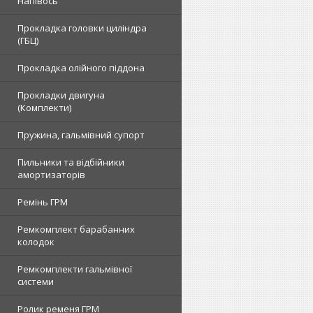
Напівось
Прокладка головки циліндра
(ГБЦ)
Прокладка олійного піддона
Прокладки двигуна
(Комплекти)
Пружина, гальмівний супорт
Пильники та відбійники
амортизаторів
Ремінь ГРМ
Ремкомплект барабанних
колодок
Ремкомплекти гальмівної
системи
Ролик ременя ГРМ