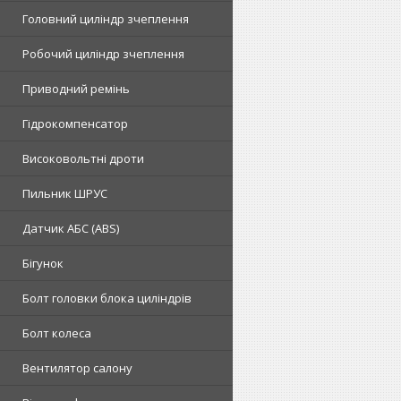
Головний циліндр зчеплення
Робочий циліндр зчеплення
Приводний ремінь
Гідрокомпенсатор
Високовольтні дроти
Пильник ШРУС
Датчик АБС (ABS)
Бігунок
Болт головки блока циліндрів
Болт колеса
Вентилятор салону