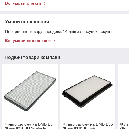
Всі умови оплати
Умови повернення
Повернення товару впродовж 14 днів за рахунок покупця
Всі умови повернення
Подібні товари компанії
Фільтр салону на БМВ Е34
Фільтр салону на БМВ Е36
Філь
(Bmw E34, E32) Meyle
(Bmw E36) Bosch
(Bmw