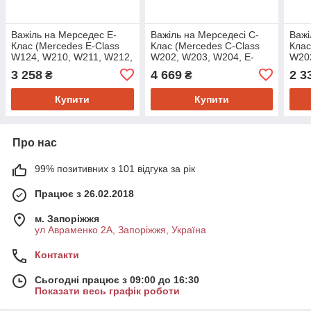
Важіль на Мерседес E-
Важіль на Мерседесі C-
Важі
Клас (Mercedes E-Class
Клас (Mercedes C-Class
Клас
W124, W210, W211, W212,
W202, W203, W204, E-
W202
W211) Swag 10921444
Class W124, W210, W211,
Clas
3 258
4 669
2 3
₴
₴
W212, W203, W204,
W212
W212)
Купити
Купити
Про нас
99% позитивних з 101 відгука за рік
Працює з 26.02.2018
м. Запоріжжя
ул Авраменко 2А, Запоріжжя, Україна
Контакти
Сьогодні працює з 09:00 до 16:30
Показати весь графік роботи