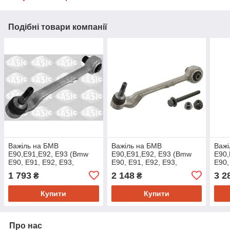
Подібні товари компанії
Важіль на БМВ
Важіль на БМВ
Важі
Е90,Е91,Е92, Е93 (Bmw
Е90,Е91,Е92, Е93 (Bmw
Е90,
E90, E91, E92, E93,
E90, E91, E92, E93,
E90,
E81,E82,E87,E88) Sasic
E81,E82,E87,E88) Swag
E81,
1 793
2 148
3 2
₴
₴
7476093
20930514
209
Купити
Купити
Про нас