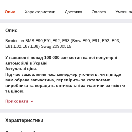
Опис
Характеристики
Доставка
Оплата
Умови п
Опис
Важіль на БМВ Е90,Е91,Е92, Е93 (Bmw E90, E91, E92, E93,
E81,E82,E87,E88) Swag 20930515
У наявності понад 100 000 запчастин на всі популярні
автомобілі в Україні.
Актуальні ціни.
Під час замовлення наш менеджер уточнеть, чи підійде
вам обрана запчастина, перевірить за каталогами
виробника та порадить оптимальні запчастини за якістю
та ціною.
Приховати
Характеристики