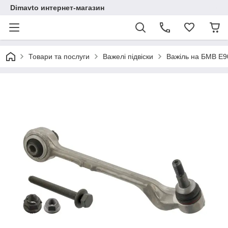
Dimavto интернет-магазин
Товари та послуги
Важелі підвіски
Важіль на БМВ Е9