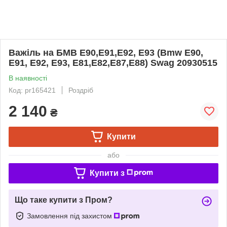
Важіль на БМВ Е90,Е91,Е92, Е93 (Bmw E90,
E91, E92, E93, E81,E82,E87,E88) Swag 20930515
В наявності
Код: pr165421
Роздріб
2 140
₴
Купити
або
Купити з
Що таке купити з Пром?
Замовлення під захистом