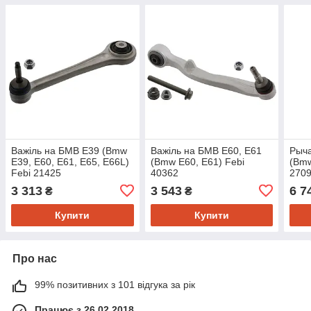
Важіль на БМВ Е39 (Bmw
Важіль на БМВ Е60, Е61
Рыча
E39, E60, E61, E65, E66L)
(Bmw E60, E61) Febi
(Bmw
Febi 21425
40362
270
3 313
3 543
6 7
₴
₴
Купити
Купити
Про нас
99% позитивних з 101 відгука за рік
Працює з 26.02.2018