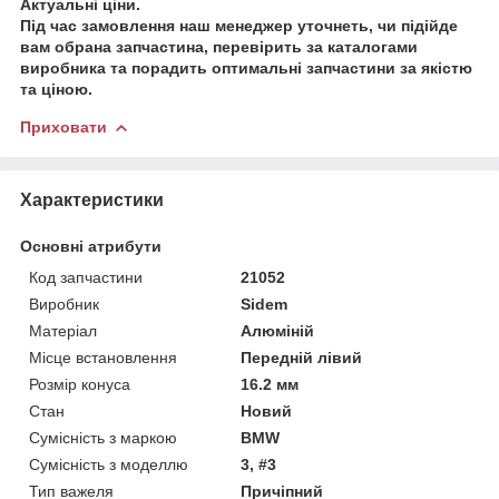
Актуальні ціни.
Під час замовлення наш менеджер уточнеть, чи підійде
вам обрана запчастина, перевірить за каталогами
виробника та порадить оптимальні запчастини за якістю
та ціною.
Приховати
Характеристики
Основні атрибути
Код запчастини
21052
Виробник
Sidem
Матеріал
Алюміній
Місце встановлення
Передній лівий
Розмір конуса
16.2 мм
Стан
Новий
Сумісність з маркою
BMW
Сумісність з моделлю
3, #3
Тип важеля
Причіпний