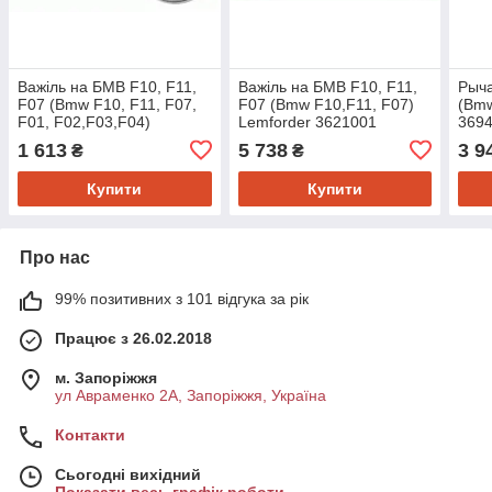
Важіль на БМВ F10, F11,
Важіль на БМВ F10, F11,
Рыча
F07 (Bmw F10, F11, F07,
F07 (Bmw F10,F11, F07)
(Bmw
F01, F02,F03,F04)
Lemforder 3621001
369
Lemforder 3493501
1 613
5 738
3 9
₴
₴
Купити
Купити
Про нас
99% позитивних з 101 відгука за рік
Працює з 26.02.2018
м. Запоріжжя
ул Авраменко 2А, Запоріжжя, Україна
Контакти
Сьогодні вихідний
Показати весь графік роботи