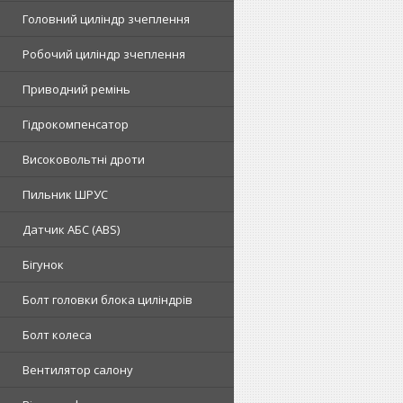
Головний циліндр зчеплення
Робочий циліндр зчеплення
Приводний ремінь
Гідрокомпенсатор
Високовольтні дроти
Пильник ШРУС
Датчик АБС (ABS)
Бігунок
Болт головки блока циліндрів
Болт колеса
Вентилятор салону