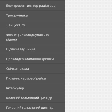
Електровентилятор радіатора
Трос ручника
Ланцюг ГРМ
Фланець охолоджувальна
рідина
Підвіска глушника
Прокладка клапанної кришки
Свічка накала
Пильник кермової рейки
Інтеркулер
Колісний гальмівний циліндр
Головний гальмівний циліндр