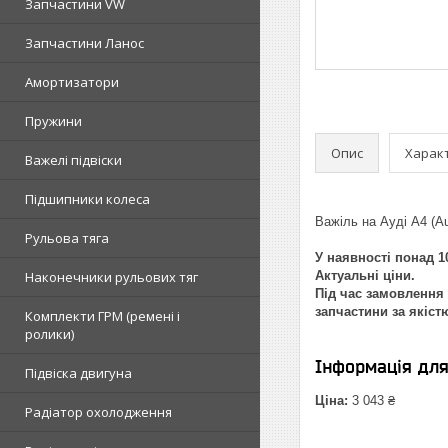
Запчастини VW
Запчастини Ланос
Амортизатори
Пружини
Опис
Харак
Важелі підвіски
Підшипники колеса
Важіль на Ауді A4 (Au
Рульова тяга
У наявності понад 10
Наконечники рульових тяг
Актуальні ціни.
Під час замовлення 
запчастини за якіст
Комплекти ГРМ (ремені і
ролики)
Інформація дл
Підвіска двигуна
Ціна:
3 043 ₴
Радіатор охолодження