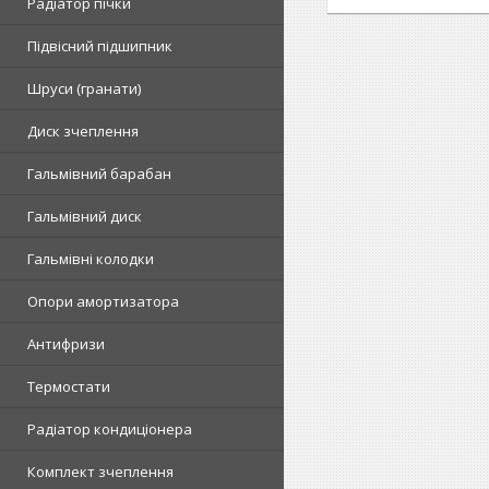
Радіатор пічки
Підвісний підшипник
Шруси (гранати)
Диск зчеплення
Гальмівний барабан
Гальмівний диск
Гальмівні колодки
Опори амортизатора
Антифризи
Термостати
Радіатор кондиціонера
Комплект зчеплення