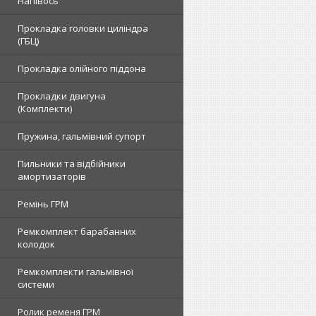
Напівось
Прокладка головки циліндра
(ГБЦ)
Прокладка олійного піддона
Прокладки двигуна
(Комплекти)
Пружина, гальмівний супорт
Пильники та відбійники
амортизаторів
Ремінь ГРМ
Ремкомплект барабанних
колодок
Ремкомплекти гальмівної
системи
Ролик ременя ГРМ