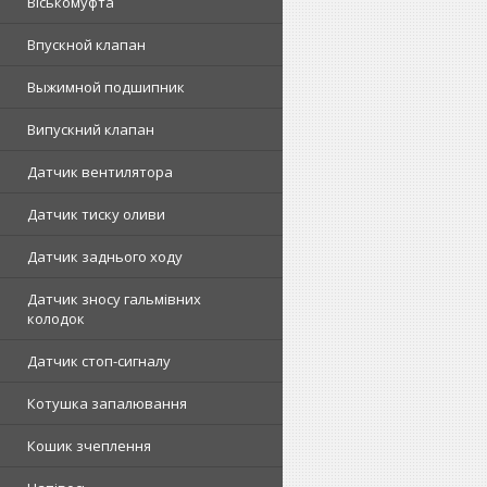
Віськомуфта
Впускной клапан
Выжимной подшипник
Випускний клапан
Датчик вентилятора
Датчик тиску оливи
Датчик заднього ходу
Датчик зносу гальмівних
колодок
Датчик стоп-сигналу
Котушка запалювання
Кошик зчеплення