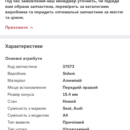
Під час замовлення наш менеджер уточнеть, чи підійде
вам обрана запчастина, перевірить за каталогами
виробника та порадить оптимальні запчастини за якістю
та ціною.
Приховати
Характеристики
Основні атрибути
Код запчастини
37073
Виробник
Sidem
Матеріал
Алюміній
Місце встановлення
Передній правий
Розмір конуса
15.4 мм
Стан
Новий
Сумісність з маркою
Seat, Audi
Сумісність з моделлю
A4
Тип важеля
Причіпний
Тип штока
Штовхаючий