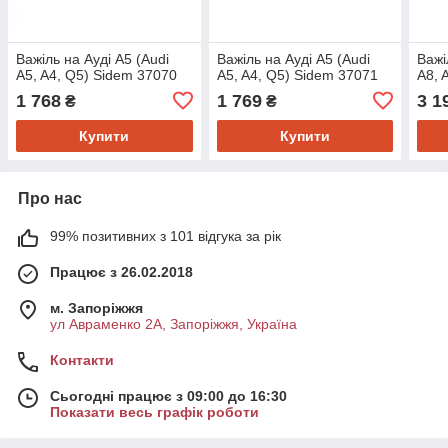
Важіль на Ауді A5 (Audi
Важіль на Ауді A5 (Audi
Важі
A5, A4, Q5) Sidem 37070
A5, A4, Q5) Sidem 37071
A8, 
1 768
1 769
3 1
₴
₴
Купити
Купити
Про нас
99% позитивних з 101 відгука за рік
Працює з 26.02.2018
м. Запоріжжя
ул Авраменко 2А, Запоріжжя, Україна
Контакти
Сьогодні працює з 09:00 до 16:30
Показати весь графік роботи