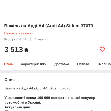
Важіль на Ауді A4 (Audi A4) Sidem 37073
Немає в наявності
Код: pr234520
Роздріб
3 513
₴
Опис
Характеристики
Доставка
Оплата
Умови п
Опис
Важіль на Ауді A4 (Audi A4) Sidem 37073
У наявності понад 100 000 запчастин на всі популярні
автомобілі в Україні.
Актуальні ціни.