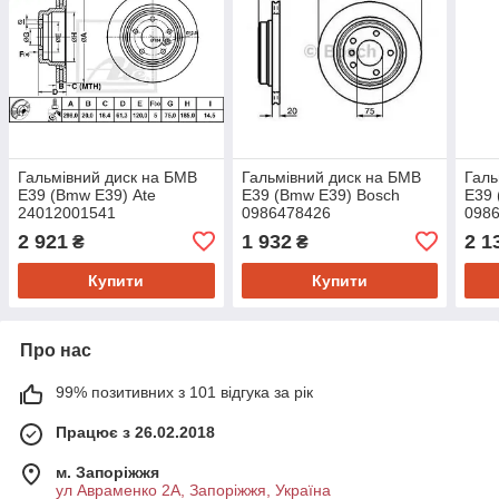
Гальмівний диск на БМВ
Гальмівний диск на БМВ
Галь
Е39 (Bmw E39) Ate
Е39 (Bmw E39) Bosch
Е39 
24012001541
0986478426
098
2 921
1 932
2 1
₴
₴
Купити
Купити
Про нас
99% позитивних з 101 відгука за рік
Працює з 26.02.2018
м. Запоріжжя
ул Авраменко 2А, Запоріжжя, Україна