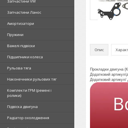
Запчастини VW
Запчастини Ланос
Амортизатори
Пружини
Важелі підвіски
Опис
Харак
Підшипники колеса
Рульова тяга
Прокладки двигуна (К
Додатковий артикул/д
Наконечники рульових тяг
Додатковий артикул/ 
Комплекти ГРМ (ремені і
ролики)
Підвіска двигуна
Радіатор охолодження