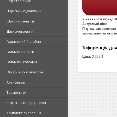
Радіатор пічки
Підвісний підшипник
У наявності понад 10
Шруси (гранати)
Актуальні ціни.
Під час замовлення 
Диск зчеплення
запчастини за якіст
Гальмівний барабан
Інформація дл
Гальмівний диск
Ціна:
3 363 ₴
Гальмівні колодки
Опори амортизатора
Антифризи
Термостати
Радіатор кондиціонера
Комплект зчеплення