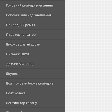
Головний циліндр зчеплення
Робочий циліндр зчеплення
Приводний ремінь
Гідрокомпенсатор
Високовольтні дроти
Пильник ШРУС
Датчик АБС (ABS)
Бігунок
Болт головки блока циліндрів
Болт колеса
Вентилятор салону