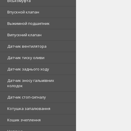
Віськомуфта
Впускной клапан
Выжимной подшипник
Випускний клапан
Датчик вентилятора
Датчик тиску оливи
Датчик заднього ходу
Датчик зносу гальмівних
колодок
Датчик стоп-сигналу
Котушка запалювання
Кошик зчеплення