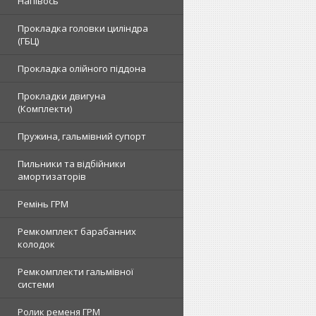
Напівось
Прокладка головки циліндра
(ГБЦ)
Прокладка олійного піддона
Прокладки двигуна
(Комплекти)
Пружина, гальмівний супорт
Пильники та відбійники
амортизаторів
Ремінь ГРМ
Ремкомплект барабанних
колодок
Ремкомплекти гальмівної
системи
Ролик ременя ГРМ