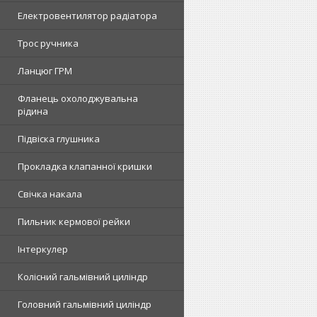
Електровентилятор радіатора
Трос ручника
Ланцюг ГРМ
Фланець охолоджувальна
рідина
Підвіска глушника
Прокладка клапанної кришки
Свічка накала
Пильник кермової рейки
Інтеркулер
Колісний гальмівний циліндр
Головний гальмівний циліндр