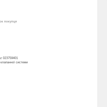
нок покупця
nz 023759401
 клапанної системи