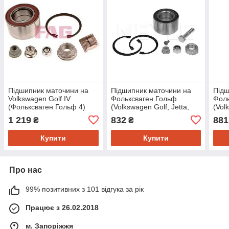
Підшипник маточини на
Підшипник маточини на
Підш
Volkswagen Golf IV
Фольксваген Гольф
Фоль
(Фольксваген Гольф 4)
(Volkswagen Golf, Jetta,
(Vol
1997->2005 Fag
Golf 2) Meyle 1004980032
Pass
1 219
832
881
₴
₴
713610020
2, Go
Купити
Купити
Про нас
99% позитивних з 101 відгука за рік
Працює з 26.02.2018
м. Запоріжжя