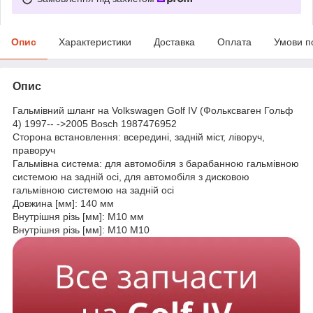
Опис
Характеристики
Доставка
Оплата
Умови п
Опис
Гальмівний шланг на Volkswagen Golf IV (Фольксваген Гольф
4) 1997-- ->2005 Bosch 1987476952
Сторона встановлення: всередині, задній міст, ліворуч,
праворуч
Гальмівна система: для автомобіля з барабанною гальмівною
системою на задній осі, для автомобіля з дисковою
гальмівною системою на задній осі
Довжина [мм]: 140 мм
Внутрішня різь [мм]: M10 мм
Внутрішня різь [мм]: M10 M10