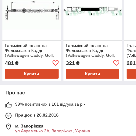
Гальмівний шланг на
Гальмівний шланг на
Галь
Фольксваген Кадді
Фольксваген Кадді
Фоль
(Volkswagen Caddy, Golf,
(Volkswagen Caddy, Golf,
(Vol
Polo, Jetta, Golf 3, Golf 4)
Polo, Jetta, Golf 3, Golf 4)
Golf
481
321
281
₴
₴
Bosch 1987476415
Lpr 6T46343
B4) 
Купити
Купити
Про нас
99% позитивних з 101 відгука за рік
Працює з 26.02.2018
м. Запоріжжя
ул Авраменко 2А, Запоріжжя, Україна