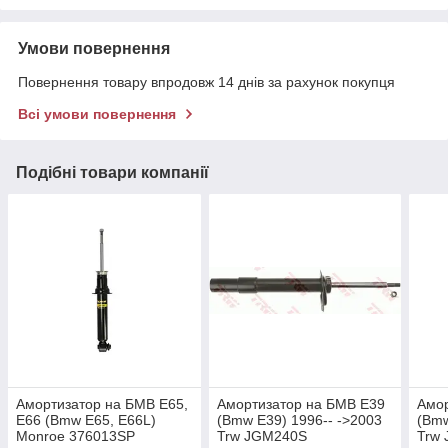
Умови повернення
Повернення товару впродовж 14 днів за рахунок покупця
Всі умови повернення
Подібні товари компанії
Амортизатор на БМВ Е65,
Амортизатор на БМВ Е39
Амор
Е66 (Bmw E65, E66L)
(Bmw E39) 1996-- ->2003
(Bmw
Monroe 376013SP
Trw JGM240S
Trw