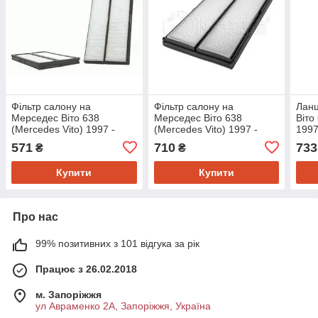
Фільтр салону на
Фільтр салону на
Ланц
Мерседес Віто 638
Мерседес Віто 638
Віто
(Mercedes Vito) 1997 -
(Mercedes Vito) 1997 -
1997
>2003 Wix filters WP6978
>2003 Meyle 0123190012
571
710
733
₴
₴
Купити
Купити
Про нас
99% позитивних з 101 відгука за рік
Працює з 26.02.2018
м. Запоріжжя
ул Авраменко 2А, Запоріжжя, Україна