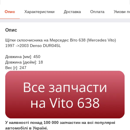
Опис
Характеристики
Доставка
Оплата
Умови п
Опис
Щітки склоочисника на Мерседес Віто 638 (Mercedes Vito)
1997 ->2003 Denso DUR045L
Довжина [мм]: 450
Довжина [дюйм]: 18
Вес [г]: 247
У наявності понад 100 000 запчастин на всі популярні
автомобілі в Україні.