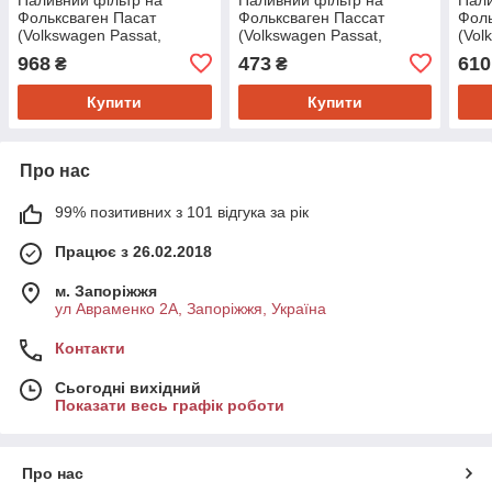
Фольксваген Пасат
Фольксваген Пассат
Фоль
(Volkswagen Passat,
(Volkswagen Passat,
(Vol
Passat B5, Passat B6)
Passat B5, Passat B6) Wix
Golf,
968
473
610
₴
₴
Mann-filter WK84211
filters WF8238
Pass
Купити
Купити
Про нас
99% позитивних з 101 відгука за рік
Працює з 26.02.2018
м. Запоріжжя
ул Авраменко 2А, Запоріжжя, Україна
Контакти
Сьогодні вихідний
Показати весь графік роботи
Про нас