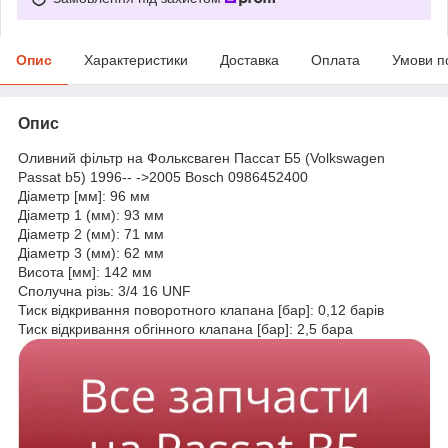
Опис
Характеристики
Доставка
Оплата
Умови п
Опис
Оливний фільтр на Фольксваген Пассат Б5 (Volkswagen
Passat b5) 1996-- ->2005 Bosch 0986452400
Діаметр [мм]: 96 мм
Діаметр 1 (мм): 93 мм
Діаметр 2 (мм): 71 мм
Діаметр 3 (мм): 62 мм
Висота [мм]: 142 мм
Сполучна різь: 3/4 16 UNF
Тиск відкривання поворотного клапана [бар]: 0,12 барів
Тиск відкривання обгінного клапана [бар]: 2,5 бара