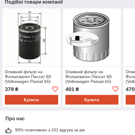
Подібні товари компанії
Оливний фільтр на
Оливний фільтр на
Олив
Фольксваген Пассат Б5
Фольксваген Пассат Б5
Фоль
(Volkswagen Passat b5)
(Volkswagen Passat b5)
(Vol
1996-- ->2005 Bosch
1996-- ->2005 Purflux
1996
379
401
470
₴
₴
0451103346
LS278
Knec
Купити
Купити
Про нас
99% позитивних з 101 відгука за рік