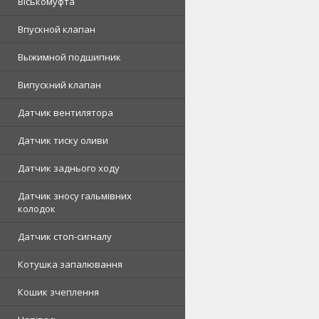
Віськомуфта
Впускной клапан
Выжимной подшипник
Випускний клапан
Датчик вентилятора
Датчик тиску оливи
Датчик заднього ходу
Датчик зносу гальмівних
колодок
Датчик стоп-сигналу
Котушка запалювання
Кошик зчеплення