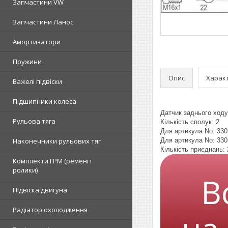
Запчастини VW
Запчастини Ланос
Амортизатори
Пружини
Опис
Харак
Важелі підвіски
Підшипники колеса
Датчик заднього ходу
Рульова тяга
Кількість сполук: 2
Для артикула No: 33
Наконечники рульових тяг
Для артикула No: 33
Кількість приєднань: 
Комплекти ГРМ (ремені і
ролики)
Підвіска двигуна
Радіатор охолодження