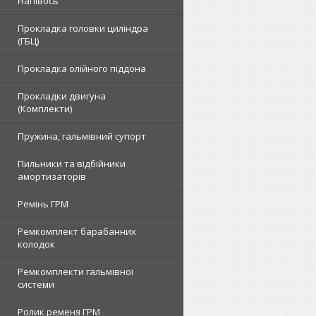
Напівось
Прокладка головки циліндра
(ГБЦ)
Прокладка олійного піддона
Прокладки двигуна
(Комплекти)
Пружина, гальмівний супорт
Пильники та відбійники
амортизаторів
Ремінь ГРМ
Ремкомплект барабанних
колодок
Ремкомплекти гальмівної
системи
Ролик ременя ГРМ