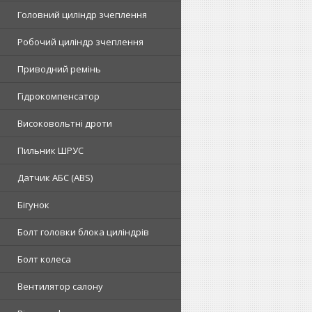
Головний циліндр зчеплення
Робочий циліндр зчеплення
Приводний ремінь
Гідрокомпенсатор
Високовольтні дроти
Пильник ШРУС
Датчик АБС (ABS)
Бігунок
Болт головки блока циліндрів
Болт колеса
Вентилятор салону