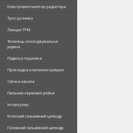
Електровентилятор радіатора
Трос ручника
Ланцюг ГРМ
Фланець охолоджувальна
рідина
Підвіска глушника
Прокладка клапанної кришки
Свічка накала
Пильник кермової рейки
Інтеркулер
Колісний гальмівний циліндр
Головний гальмівний циліндр