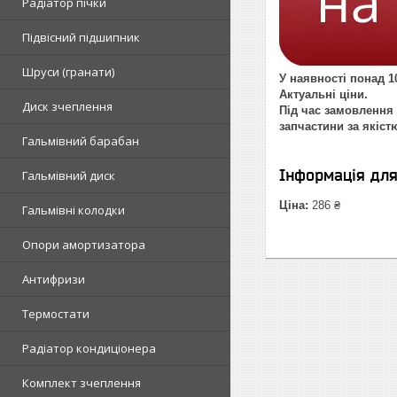
Радіатор пічки
Підвісний підшипник
Шруси (гранати)
У наявності понад 10
Актуальні ціни.
Диск зчеплення
Під час замовлення 
запчастини за якіст
Гальмівний барабан
Інформація дл
Гальмівний диск
Ціна:
286 ₴
Гальмівні колодки
Опори амортизатора
Антифризи
Термостати
Радіатор кондиціонера
Комплект зчеплення