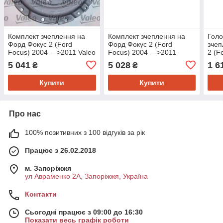
Комплект зчеплення на
Комплект зчеплення на
Голо
Форд Фокус 2 (Ford
Форд Фокус 2 (Ford
зчеп
Focus) 2004 —>2011 Valeo
Focus) 2004 —>2011
2 (F
826935
Sachs 3000951024
>201
5 041
5 028
1 6
₴
₴
Купити
Купити
Про нас
100% позитивних з 100 відгуків за рік
Працює з 26.02.2018
м. Запоріжжя
ул Авраменко 2А, Запоріжжя, Україна
Контакти
Сьогодні працює з 09:00 до 16:30
Показати весь графік роботи