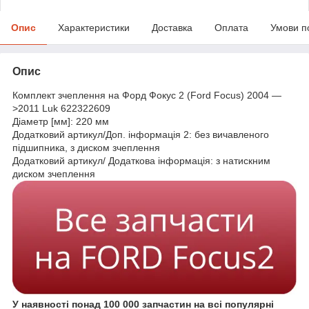
Опис
Характеристики
Доставка
Оплата
Умови п
Опис
Комплект зчеплення на Форд Фокус 2 (Ford Focus) 2004 —
>2011 Luk 622322609
Діаметр [мм]: 220 мм
Додатковий артикул/Доп. інформація 2: без вичавленого
підшипника, з диском зчеплення
Додатковий артикул/ Додаткова інформація: з натискним
диском зчеплення
У наявності понад 100 000 запчастин на всі популярні