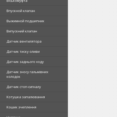
Віськомуфта
Впускной клапан
Выжимной подшипник
Випускний клапан
Датчик вентилятора
Датчик тиску оливи
Датчик заднього ходу
Датчик зносу гальмівних
колодок
Датчик стоп-сигналу
Котушка запалювання
Кошик зчеплення