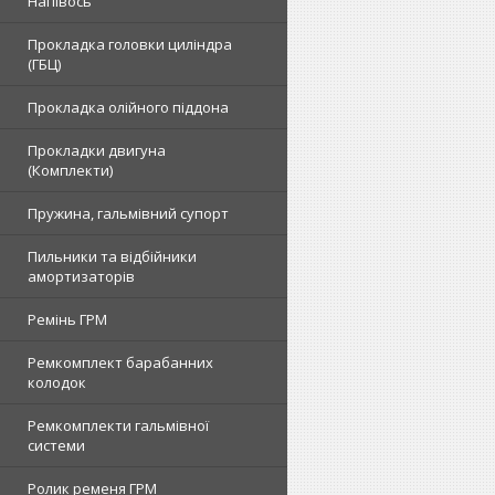
Напівось
Прокладка головки циліндра
(ГБЦ)
Прокладка олійного піддона
Прокладки двигуна
(Комплекти)
Пружина, гальмівний супорт
Пильники та відбійники
амортизаторів
Ремінь ГРМ
Ремкомплект барабанних
колодок
Ремкомплекти гальмівної
системи
Ролик ременя ГРМ