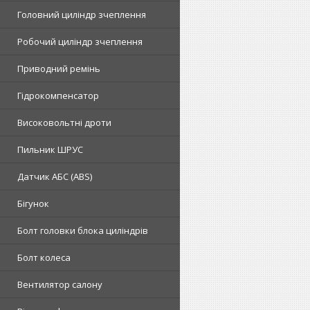
Головний циліндр зчеплення
Робочий циліндр зчеплення
Приводний ремінь
Гідрокомпенсатор
Високовольтні дроти
Пильник ШРУС
Датчик АБС (ABS)
Бігунок
Болт головки блока циліндрів
Болт колеса
Вентилятор салону