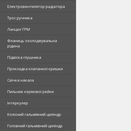
Електровентилятор радіатора
Трос ручника
Ланцюг ГРМ
Фланець охолоджувальна
рідина
Підвіска глушника
Прокладка клапанної кришки
Свічка накала
Пильник кермової рейки
Інтеркулер
Колісний гальмівний циліндр
Головний гальмівний циліндр