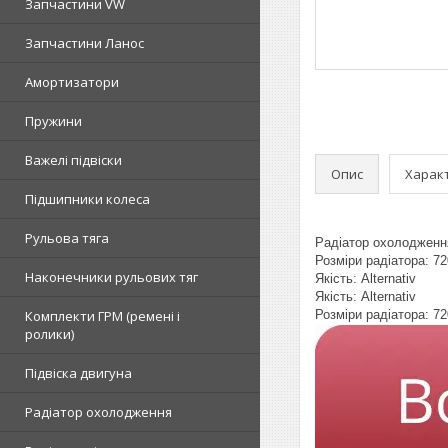
Запчастини VW
Запчастини Ланос
Амортизатори
Пружини
Важелі підвіски
Опис
Харак
Підшипники колеса
Рульова тяга
Радіатор охолодження
Розміри радіатора: 7
Наконечники рульових тяг
Якість: Alternativ
Якість: Alternativ
Комплекти ГРМ (ремені і
Розміри радіатора: 7
ролики)
Підвіска двигуна
Радіатор охолодження