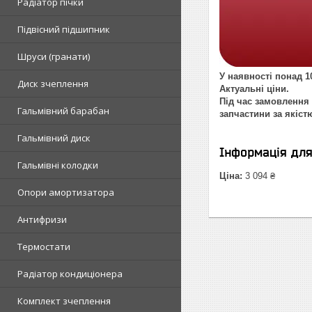
Радіатор пічки
Підвісний підшипник
Шруси (гранати)
У наявності понад 10
Диск зчеплення
Актуальні ціни.
Під час замовлення 
Гальмівний барабан
запчастини за якіст
Гальмівний диск
Інформація дл
Гальмівні колодки
Ціна:
3 094 ₴
Опори амортизатора
Антифризи
Термостати
Радіатор кондиціонера
Комплект зчеплення