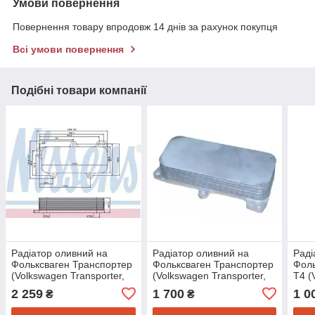
Умови повернення
Повернення товару впродовж 14 днів за рахунок покупця
Всі умови повернення
Подібні товари компанії
Радіатор оливний на
Радіатор оливний на
Раді
Фольксваген Транспортер
Фольксваген Транспортер
Фоль
(Volkswagen Transporter,
(Volkswagen Transporter,
Т4 (
Touareg, Transporter T5)
Touareg, Transporter T5)
Tran
2 259
1 700
1 0
₴
₴
Nissens 90684
Nrf 31171
>200