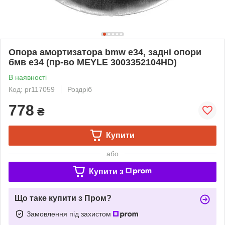
Опора амортизатора bmw e34, задні опори
бмв е34 (пр-во MEYLE 3003352104HD)
В наявності
Код: pr117059
Роздріб
778
₴
Купити
або
Купити з
Що таке купити з Пром?
Замовлення під захистом