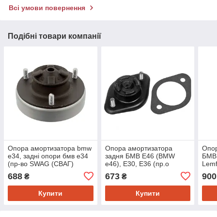
Всі умови повернення
Подібні товари компанії
Опора амортизатора bmw
Опора амортизатора
Опор
e34, задні опори бмв е34
задня БМВ E46 (BMW
БМВ
(пр-во SWAG (СВАГ)
e46), E30, E36 (пр.о
Lemf
20540010)
MEYLE (Мейле)
688
673
900
₴
₴
3003359102HD)
Купити
Купити