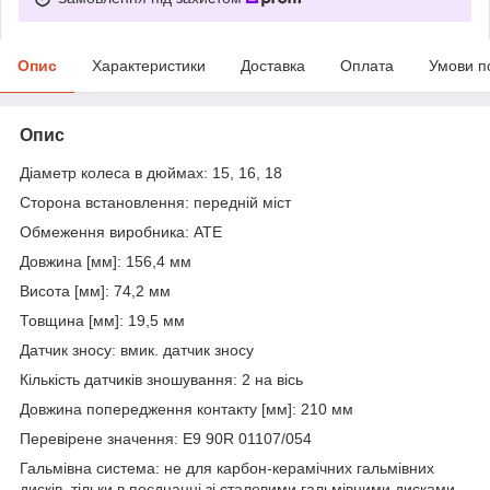
Опис
Характеристики
Доставка
Оплата
Умови п
Опис
Діаметр колеса в дюймах: 15, 16, 18
Сторона встановлення: передній міст
Обмеження виробника: ATE
Довжина [мм]: 156,4 мм
Висота [мм]: 74,2 мм
Товщина [мм]: 19,5 мм
Датчик зносу: вмик. датчик зносу
Кількість датчиків зношування: 2 на вісь
Довжина попередження контакту [мм]: 210 мм
Перевірене значення: E9 90R 01107/054
Гальмівна система: не для карбон-керамічних гальмівних
дисків, тільки в поєднанні зі сталевими гальмівними дисками