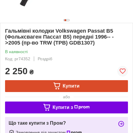
Гальмівні колодки Volkswagen Passat B5
(Фольксваген Пассат B5) передні 1996-- -
>2005 (пр-во TRW (ТРВ) GDB1307)
В наявності
Код: pr74352
Роздріб
2 250
₴
Купити
або
Купити з
Що таке купити з Пром?
Замовлення під захистом