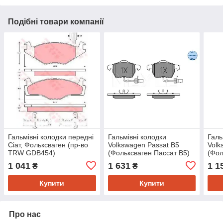
Подібні товари компанії
Гальмівні колодки передні
Гальмівні колодки
Галь
Сіат, Фольксваген (пр-во
Volkswagen Passat B5
Volk
TRW GDB454)
(Фольксваген Пассат B5)
(Фол
передні 1996-- ->2005 (пр-
пере
1 041
1 631
1 1
₴
₴
во MEYLE 0252301820W)
во L
Купити
Купити
Про нас