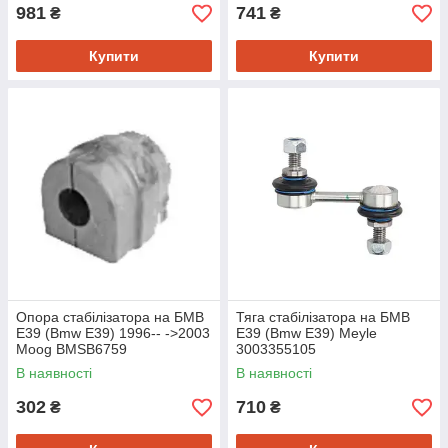
981
741
₴
₴
Купити
Купити
Опора стабілізатора на БМВ
Тяга стабілізатора на БМВ
Е39 (Bmw E39) 1996-- ->2003
Е39 (Bmw E39) Meyle
Moog BMSB6759
3003355105
В наявності
В наявності
302
710
₴
₴