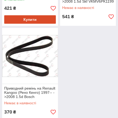
>2008 1.5d Skf VKMV6PK1199
421
Немає в наявності
₴
541
₴
Купити
Приводний ремінь на Renault
Kangoo (Рено Кенго) 1997-- -
>2008 1.5d Bosch
1987948435
Немає в наявності
370
₴