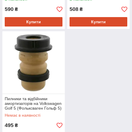
MK81020
1006420006
590
508
₴
₴
Купити
Купити
Пилники та відбійники
амортизаторів на Volkswagen
Golf 5 (Фольксваген Гольф 5)
2003->2009 Swag 32923614
Немає в наявності
495
₴